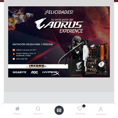
0
FECHA Y HORA
Home
Search
Wishlist
Account