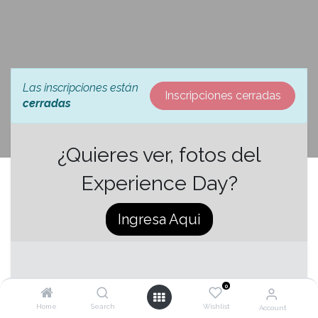
Las inscripciones están
Inscripciones cerradas
cerradas
¿Quieres ver, fotos del
Experience Day?
Ingresa Aqui
FECHA Y HORA
0
Home
Search
Wishlist
Account
martes, 20 de marzo de 2018