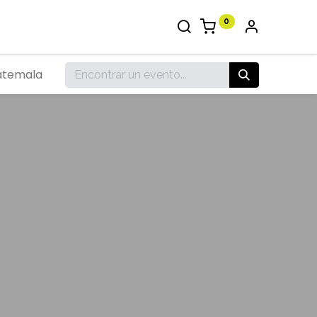
0
atemala