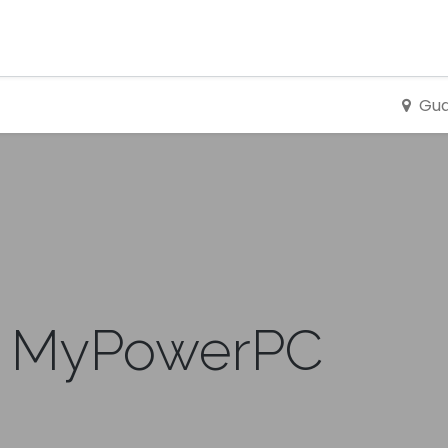
Home
About
Gu
e MyPowerPC