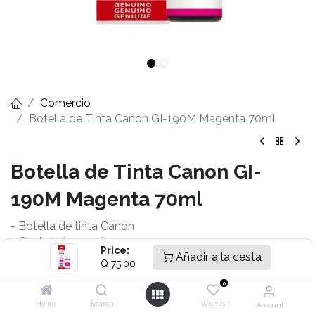
Comercio
Botella de Tinta Canon GI-190M Magenta 70ml
Botella de Tinta Canon GI-
190M Magenta 70ml
- Botella de tinta Canon
- Cantidad 70.0ml
Price:
- Rendimiento Aprox 7,000 paginas
Añadir a la cesta
Q
75.00
- Para PIXMA G1100 / G1110
0
- PIXMA G2100 / G2110
- PIXMA G2111 / G3100
Home
Search
Wishlist
Account