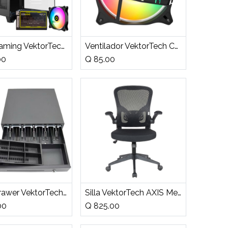
adir a la cesta
Añadir a la cesta
Case Gaming VektorTech QGM-570 Media Torre Vidrio Templado Micro-ATX Negro (Sin Fuente)
Ventilador VektorTech CF-A13 120mm ARGB Bulk
00
Q
85.00
adir a la cesta
Añadir a la cesta
Cash Drawer VektorTech para 5 Billetes y 8 Monedas
Silla VektorTech AXIS Mesh Negra
00
Q
825.00