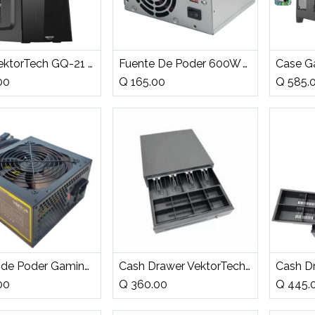
ñadir a la cesta
Añadir a la cesta
Añ
Case VektorTech GQ-21 Media Torre ATX Negro + Fuente de Poder 600W
Fuente De Poder 600W VektorTech
00
Q
165.00
Q
585.
ñadir a la cesta
Añadir a la cesta
Añ
Fuente de Poder Gaming 600W VektorTech ATX XS600
Cash Drawer VektorTech para 4 Billetes y 8 Monedas
00
Q
360.00
Q
445.