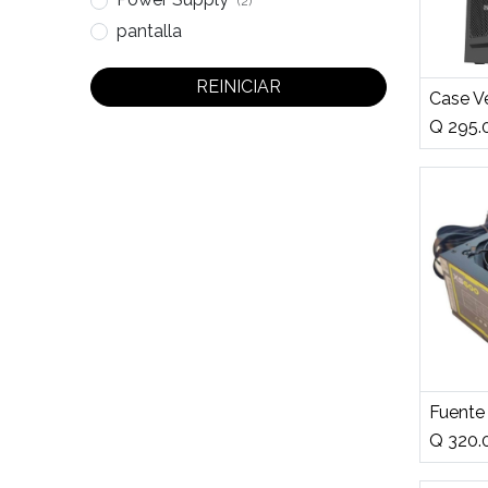
(2)
pantalla
REINICIAR
A
Q
295.
A
Q
320.