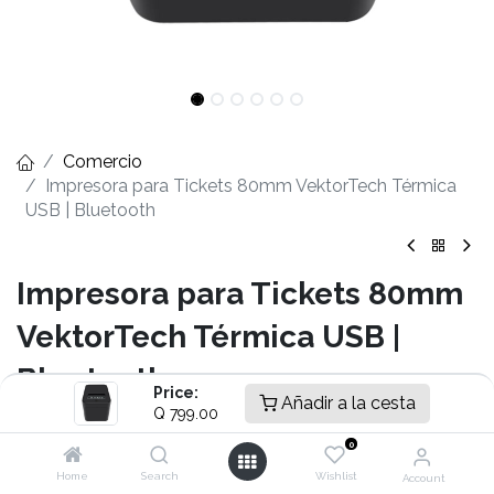
Comercio
Impresora para Tickets 80mm VektorTech Térmica
USB | Bluetooth
Impresora para Tickets 80mm
VektorTech Térmica USB |
Bluetooth
Price:
Añadir a la cesta
Q
799.00
- Velocidad de impresión 230 mm/s
- Impresión de código de Barras 1D y 2D (QR Code)
0
- Línea térmica (Direct Thermal Line)
Home
Search
Wishlist
Account