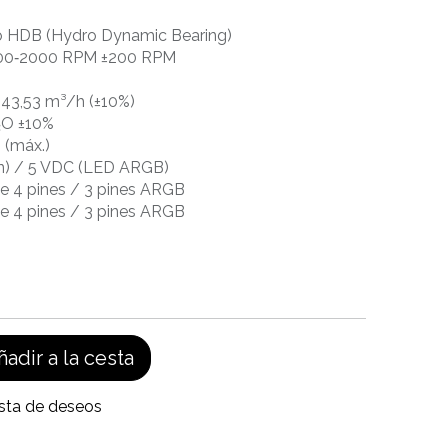
o HDB (Hydro Dynamic Bearing)
 600‑2000 RPM ±200 RPM
 143,53 m³/h (±10%)
₂O ±10%
 (máx.)
an) / 5 VDC (LED ARGB)
e 4 pines / 3 pines ARGB
e 4 pines / 3 pines ARGB
adir a la cesta
ista de deseos