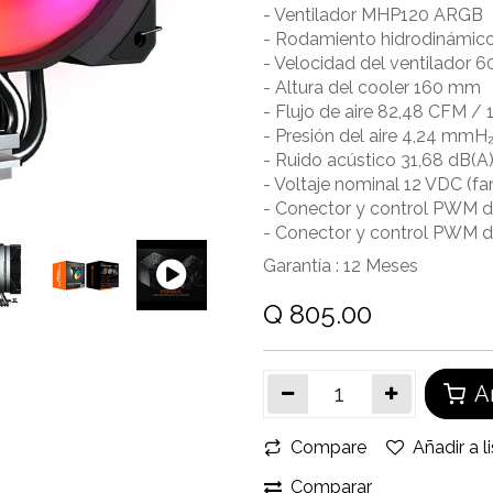
- Ventilador MHP120 ARGB
- Rodamiento hidrodinámic
- Velocidad del ventilador
- Altura del cooler 160 mm
- Flujo de aire 82,48 CFM /
- Presión del aire 4,24 mmH
- Ruido acústico 31,68 dB(A)
- Voltaje nominal 12 VDC (f
- Conector y control PWM d
- Conector y control PWM d
Garantía :
12
Meses
Q
805.00
Añ
Compare
Añadir a l
Comparar