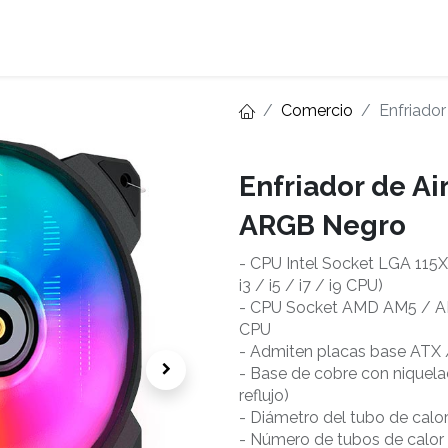
Home
About
Comercio
Enfriado
Enfriador de A
ARGB Negro
- CPU Intel Socket LGA 115X
i3 / i5 / i7 / i9 CPU)
- CPU Socket AMD AM5 / A
CPU
- Admiten placas base ATX
- Base de cobre con niquela
reflujo)
- Diámetro del tubo de cal
- Número de tubos de calor