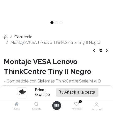
Comercio
Montaje VESA Lenovo ThinkCentre Tiny II Negro
Montaje VESA Lenovo
ThinkCentre Tiny II Negro
- Compatible con Sistemas ThinkCentre Serie M AIO
M800z
Price:
- Compatible con Sistemas ThinkCentre Tiny M600,
Añadir a la cesta
Q
416.00
M700, M710, M715, M715q, M900, M910, M910x
0
- Compatible con Sistemas ThinkStation Tiny P320
- Dimensiones(cm): 18.5 x 18.5 x 4.2
Home
Search
Wishlist
Account