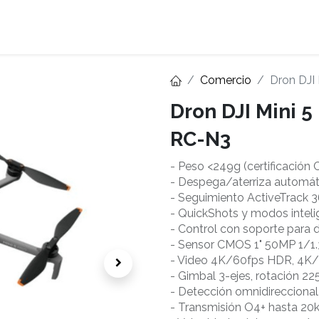
Home
About
Comercio
Dron DJI
Dron DJI Mini 5
RC-N3
- Peso <249g (certificación 
- Despega/aterriza automá
- Seguimiento ActiveTrack 3
- QuickShots y modos inteli
- Control con soporte para d
- Sensor CMOS 1" 50MP 1/1.
- Video 4K/60fps HDR, 4K
- Gimbal 3-ejes, rotación 225
- Detección omnidireccional
- Transmisión O4+ hasta 2