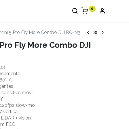
0
 Mini 5 Pro Fly More Combo DJI RC-N3
 Pro Fly More Combo DJI
C0)
ticamente
60° IA
gentes
ispositivo movil.
3"
/120fps slow-mo
° vertical
 LiDAR + visión
0km FCC