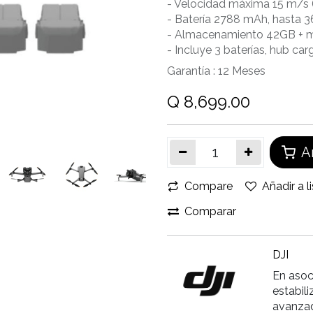
- Velocidad máxima 15 m/s
- Batería 2788 mAh, hasta 3
- Almacenamiento 42GB + 
- Incluye 3 baterías, hub car
Garantía :
12
Meses
Q
8,699.00
Añ
Compare
Añadir a l
Comparar
DJI
En asoc
estabil
avanzad