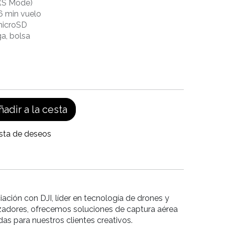
 (S Mode)
6 min vuelo
microSD
ga, bolsa
adir a la cesta
ista de deseos
iación con DJI, líder en tecnología de drones y
izadores, ofrecemos soluciones de captura aérea
as para nuestros clientes creativos.