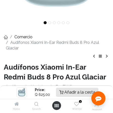
Comercio
Audífonos Xiaomi In-Ear Redmi Buds 8 Pro Azul
Glaciar
Audífonos Xiaomi In-Ear
Redmi Buds 8 Pro Azul Glaciar
-Audífonos inalámbricos In-Ear TWS
Price:
-Conexión Bluetooth 5.4
Añadir a la cesta
Q
625.00
-Cancelación activa de ruido hasta 55 dB
0
-Hi-Res Audio Wireless con LDAC
-Dolby Audio
Home
Search
Wishlist
Account