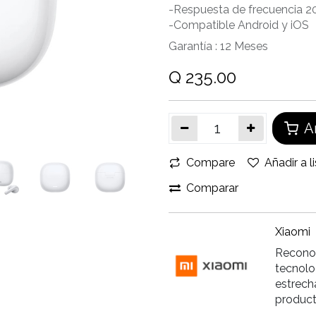
-Respuesta de frecuencia 2
-Compatible Android y iOS
Garantía :
12
Meses
Q
235.00
Añ
Compare
Añadir a l
Comparar
Xiaomi
Reconoc
tecnolo
estrech
product