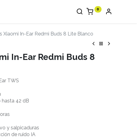
0
s Xiaomi In-Ear Redmi Buds 8 Lite Blanco
mi In-Ear Redmi Buds 8
-Ear TWS
m
o hasta 42 dB
horas
lvo y salpicaduras
ión de ruido IA