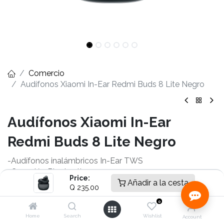
Comercio
Audífonos Xiaomi In-Ear Redmi Buds 8 Lite Negro
Audífonos Xiaomi In-Ear
Redmi Buds 8 Lite Negro
-Audífonos inalámbricos In-Ear TWS
-Conexión Bluetooth 5.4
Price:
-Driver dinámico de 12,4 mm
Añadir a la cesta
Q
235.00
-Cancelación activa de ruido hasta 42 dB
0
-Autonomía hasta 8 horas
-Autonomía total hasta 36 horas
Home
Search
Wishlist
Account