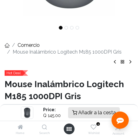
Comercio
Mouse Inalámbrico Logitech M185 1000DPI Gris
Hot Deal
Mouse Inalámbrico Logitech
M185 1000DPI Gris
- Diseño compacto
Price:
Añadir a la cesta
- Conectividad Inalámbrico USB
Q
145.00
- Resolución de sensor 1000 dpi
0
- Rueda de deslazamiento línea a línea
Home
Search
Wishlist
Account
- 3 botones