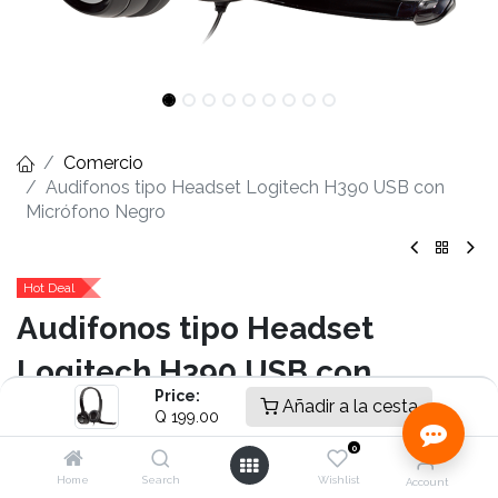
Comercio
Audifonos tipo Headset Logitech H390 USB con
Micrófono Negro
Hot Deal
Audifonos tipo Headset
Logitech H390 USB con
Price:
Añadir a la cesta
Micrófono Negro
Q
199.00
0
- Sonido Estéreo
- Conexión USB-A 2.0
Home
Search
Wishlist
Account