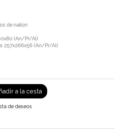
los de nailon
60x80 (An/Pr/Al)
a: 257x266x56 (An/Pr/Al)
adir a la cesta
ista de deseos