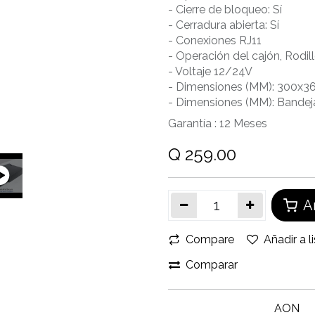
- Cierre de bloqueo: Sí
- Cerradura abierta: Sí
- Conexiones RJ11
- Operación del cajón, Rodil
- Voltaje 12/24V
- Dimensiones (MM): 300x3
- Dimensiones (MM): Bandej
Garantía :
12
Meses
Q
259.00
Añ
Compare
Añadir a l
Comparar
AON