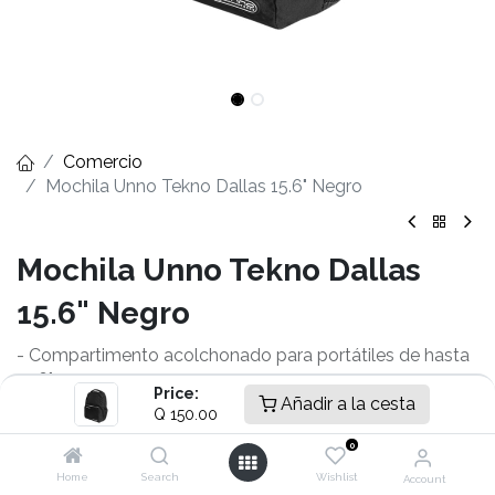
Comercio
Mochila Unno Tekno Dallas 15.6" Negro
Mochila Unno Tekno Dallas
15.6" Negro
- Compartimento acolchonado para portátiles de hasta
15,6".
Price:
- Gran compartimento principal
Añadir a la cesta
Q
150.00
- Bolsillo frontal con zipper
0
- Bolsillo interior mediano
- Correas acolchonadas y ajustables para los hombros
Home
Search
Wishlist
Account