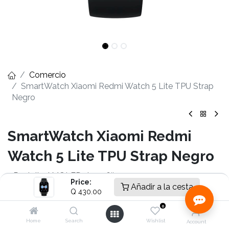
Comercio
SmartWatch Xiaomi Redmi Watch 5 Lite TPU Strap
Negro
SmartWatch Xiaomi Redmi
Watch 5 Lite TPU Strap Negro
- Pantalla AMOLED de 1,96″
Price:
- GNSS de cinco sistemas integrado
Añadir a la cesta
Q
430.00
- Reducción de ruido con doble micrófono y llamadas
0
Bluetooth®
- Hasta 18 días de duración de la batería
Home
Search
Wishlist
Account