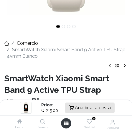
Comercio
SmartWatch Xiaomi Smart Band 9 Active TPU Strap
45mm Blanco
SmartWatch Xiaomi Smart
Band 9 Active TPU Strap
45mm Blanco
Price:
Añadir a la cesta
Q
215.00
- Pantalla TFT 1.47"
- Cubierta de Vidrio Reforzado
0
- Sensor de PPG y Acelerómetro
Home
Search
Wishlist
Account