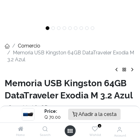
Comercio
Memoria USB Kingston 64GB DataTraveler Exodia M
3.2 Azul
Memoria USB Kingston 64GB
DataTraveler Exodia M 3.2 Azul
- Capacidad 64GB
Price:
- Interfaz USB 3.2 Gen 1 tipo A
Añadir a la cesta
Q
70.00
- Compatible con Windows® 11, 10, 8.1
0
- Compatible con Mac OS (v.10.14.x +)
- Compatible con Linux (v. 2.6.x +)
Home
Search
Wishlist
Account