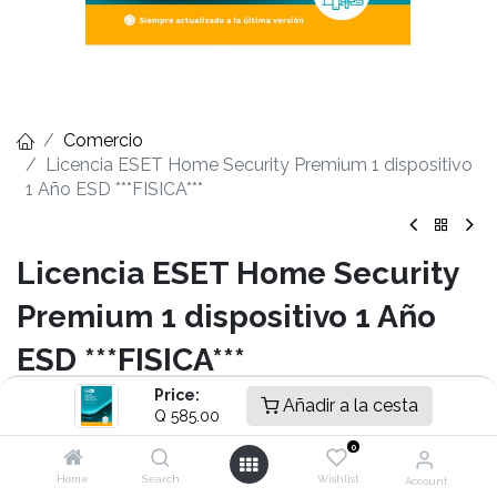
Comercio
Licencia ESET Home Security Premium 1 dispositivo
1 Año ESD ***FISICA***
Licencia ESET Home Security
Premium 1 dispositivo 1 Año
ESD ***FISICA***
Price:
- Cant. 1 Dispositivo
Añadir a la cesta
Q
585.00
- 1 Año de vigencia
- Protección en tiempo real 24x7
0
- Escaneos rápidos sin interrupciones
Home
Search
Wishlist
Account