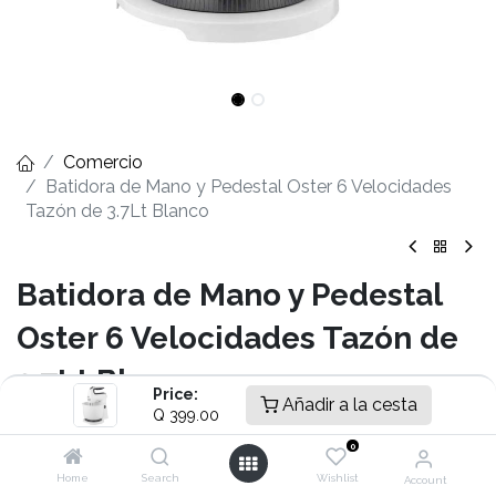
Comercio
Batidora de Mano y Pedestal Oster 6 Velocidades
Tazón de 3.7Lt Blanco
Batidora de Mano y Pedestal
Oster 6 Velocidades Tazón de
3.7Lt Blanco
Price:
Añadir a la cesta
Q
399.00
- 6 velocidades
- Exclusivo movimiento giratorio que permite mover la
0
batidora de lado a lado
Home
Search
Wishlist
Account