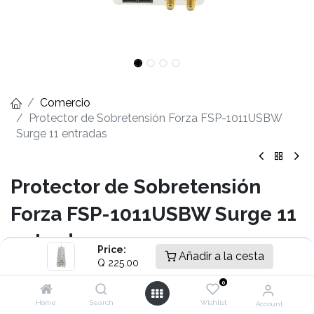
Comercio
Protector de Sobretensión Forza FSP-1011USBW
Surge 11 entradas
Protector de Sobretensión
Forza FSP-1011USBW Surge 11
entradas
Price:
Añadir a la cesta
Q
225.00
- Capacidad de 1750W
- Voltaje 110V/220V
0
- 4 x Tomacorrientes giratorios
Home
Search
Wishlist
Account