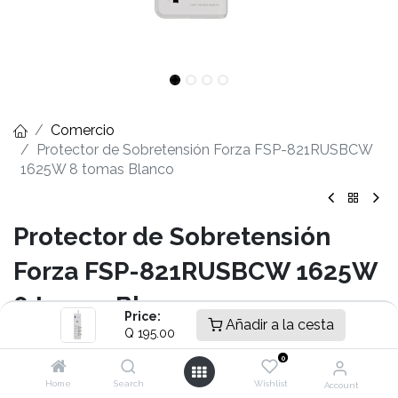
Comercio
Protector de Sobretensión Forza FSP-821RUSBCW
1625W 8 tomas Blanco
Protector de Sobretensión
Forza FSP-821RUSBCW 1625W
8 tomas Blanco
Price:
Añadir a la cesta
Q
195.00
- Capacidad de 1625W
- Voltaje 110V/220V
0
- Entrada tipo NEMA 5-15P
Home
Search
Wishlist
Account