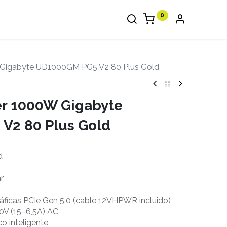
0
 Gigabyte UD1000GM PG5 V2 80 Plus Gold
er 1000W Gigabyte
V2 80 Plus Gold
d
r
ráficas PCIe Gen 5.0 (cable 12VHPWR incluido)
40V (15–6,5A) AC
co inteligente