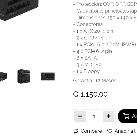
- Protección: OVP, OPP, SC
- Capacitores principales j
- Dimensiones: 150 x 140 x
- Conectores:
- 1 x ATX 20+4 pin
- 2 x CPU 4+4 pin
- 1 x PCIe 16 pin (12VHPWR)
- 4 x PCIe 6+2 pin
- 8 x SATA
- 3 x MOLEX
- 1 x Floppy
Garantía :
12
Meses
Q
1,150.00
Añ
Compare
Añadir a l