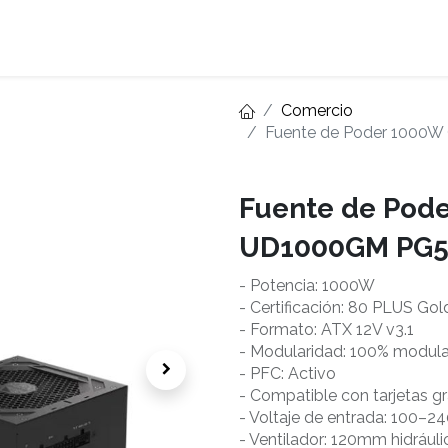
Home
About
Comercio
Fuente de Poder 1000W
Fuente de Pod
UD1000GM PG5 
- Potencia: 1000W
- Certificación: 80 PLUS Gol
- Formato: ATX 12V v3.1
- Modularidad: 100% modula
- PFC: Activo
- Compatible con tarjetas g
- Voltaje de entrada: 100–2
- Ventilador: 120mm hidráuli