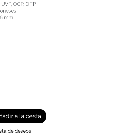
P, UVP, OCP, OTP
aponeses
 86 mm
adir a la cesta
ista de deseos