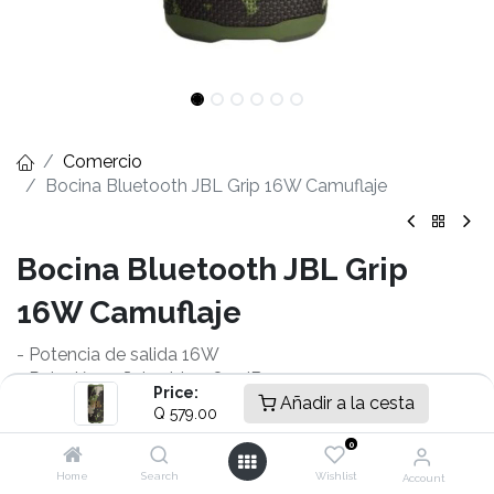
Comercio
Bocina Bluetooth JBL Grip 16W Camuflaje
Bocina Bluetooth JBL Grip
16W Camuflaje
- Potencia de salida 16W
- Relación señal-ruido > 80 dB
Price:
- Respuesta en frecuencia 70 Hz - 20k Hz
Añadir a la cesta
Q
579.00
- Versión Bluetooth 5.4
0
- Tiempo de carga 3 horas
- Tiempo de reproducción 14 horas
Home
Search
Wishlist
Account