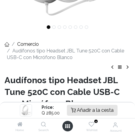
Comercio
Audífonos tipo Headset JBL Tune 520C con Cable
USB-C con Micrófono Blanco
Audífonos tipo Headset JBL
Tune 520C con Cable USB-C
con Micrófono Blanco
Price:
Añadir a la cesta
Q
285.00
- Audio JBL Pure Bass con certificación Hi-Res
- Diseño supraaural ligero, cómodo y plegable
0
- Conexión cableada digital mediante puerto USB-C
Home
Search
Wishlist
Account