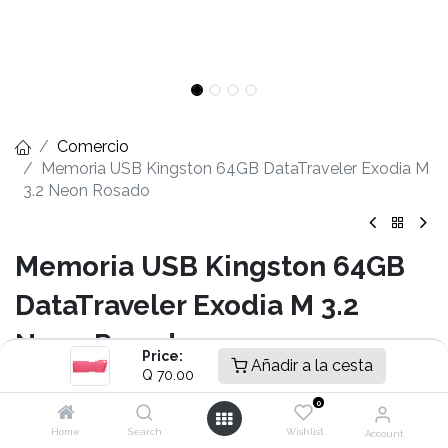
Comercio
Memoria USB Kingston 64GB DataTraveler Exodia M
3.2 Neon Rosado
Memoria USB Kingston 64GB
DataTraveler Exodia M 3.2
Neon Rosado
Price:
Añadir a la cesta
Q
70.00
- Capacidad 64GB
- Interfaz USB 3.2 Gen 1 tipo A
0
- Temperaturas de operación 0 a 60°C
Home
Search
Wishlist
Account