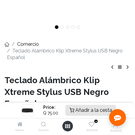
Comercio
Teclado Alámbrico Klip Xtreme Stylus USB Negro
Español
Teclado Alámbrico Klip
Xtreme Stylus USB Negro
Español
Price:
Añadir a la cesta
Q
75.00
- Diseño contemporáneo
- Peso neto: 20 gramos
0
- Dimensiones: 444x167x22 mm
Home
Search
Wishlist
Account