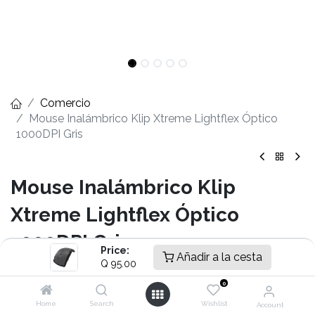
Comercio
Mouse Inalámbrico Klip Xtreme Lightflex Óptico
1000DPI Gris
Mouse Inalámbrico Klip
Xtreme Lightflex Óptico
1000DPI Gris
Price:
Añadir a la cesta
Q
95.00
- Sensor óptico de 1000 DPI
- Diseño ergonómico
0
- Diseño pegable
Home
Search
Wishlist
Account