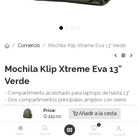
Comercio
Mochila Klip Xtreme Eva 13" Verde
Mochila Klip Xtreme Eva 13"
Verde
- Compartimento acolchado para laptops de hasta 13"
​- Dos compartimentos principales amplios con cierre
- Varios bolsillos con y sin cremallera para organización
Price:
interna
Añadir a la cesta
Q
415.00
- Correa trasera para sujetar a maleta carry‑on
0
- Correas de hombro acolchadas y ajustables
- Asas superiores resistentes para transporte de mano
Home
Search
Wishlist
Account