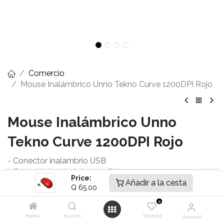
Comercio
Mouse Inalámbrico Unno Tekno Curve 1200DPI Rojo
Mouse Inalámbrico Unno
Tekno Curve 1200DPI Rojo
- Conector inalambrio USB
- Conexión inalámbrica 2,4 GHz
Price:
- Configuración automática
Añadir a la cesta
Q
65.00
- Resolución de mouse 1200DPI
0
- Tecnología de mouse Sensor óptico
- Bateria 1 AA
Home
Search
Wishlist
Account