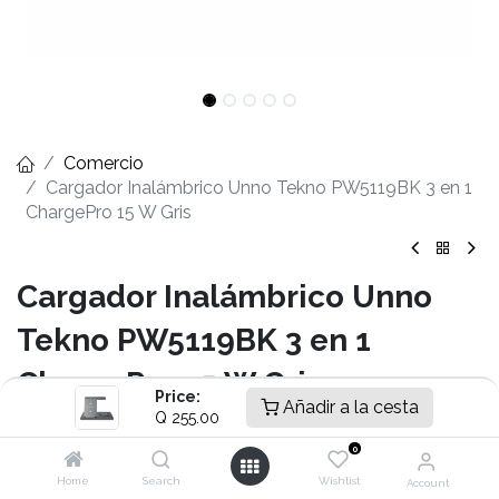
Comercio
Cargador Inalámbrico Unno Tekno PW5119BK 3 en 1
ChargePro 15 W Gris
Cargador Inalámbrico Unno
Tekno PW5119BK 3 en 1
ChargePro 15 W Gris
Price:
Añadir a la cesta
Q
255.00
- 15W Carga rápida Inalámbrico
- Configurable en Vertical u Horizontal
0
- Protección con Sobrecalentamiento y Tensión
Home
Search
Wishlist
Account