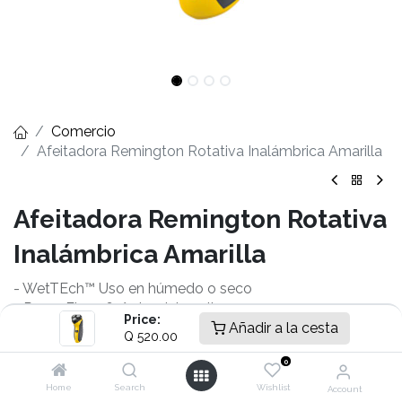
Comercio
Afeitadora Remington Rotativa Inalámbrica Amarilla
Afeitadora Remington Rotativa
Inalámbrica Amarilla
- WetTEch™ Uso en húmedo o seco​
- PowerFlex 360° giro del cuello​
Price:
- Sistema comfort ActiveContour​
Añadir a la cesta
Q
520.00
- Cabezales PrecisionPlus​
0
- TwinTrack™ cuchillas de dos rieles
- Cobertura de alto impacto​
Home
Search
Wishlist
Account