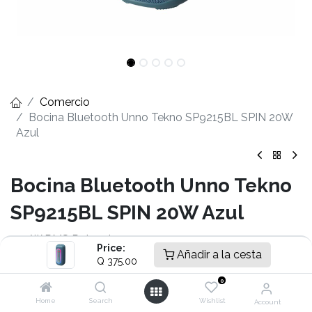
Comercio
Bocina Bluetooth Unno Tekno SP9215BL SPIN 20W
Azul
Bocina Bluetooth Unno Tekno
SP9215BL SPIN 20W Azul
- 20W RMS Potencia
Price:
- Bluetooth® 5.3
Añadir a la cesta
Q
375.00
- 1 x USB 2.0
0
- 1 x Lector de Tarjetas SD
- 1 x Conector 3.5mm Audio
Home
Search
Wishlist
Account