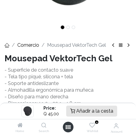
Comercio
Mousepad VektorTech Gel
Mousepad VektorTech Gel
- Superficie de contacto suave
- Tela tipo piqué, silicona + tela
- Soporte antideslizante
- Almohadilla ergonómica para muñeca
- Diseño para mano derecha
- Dimensiones: 19.0 × 22.9 × 1.8 cm
Price:
Añadir a la cesta
Garantía :
12
Meses
Q
45.00
0
Q
45.00
Home
Search
Wishlist
Account