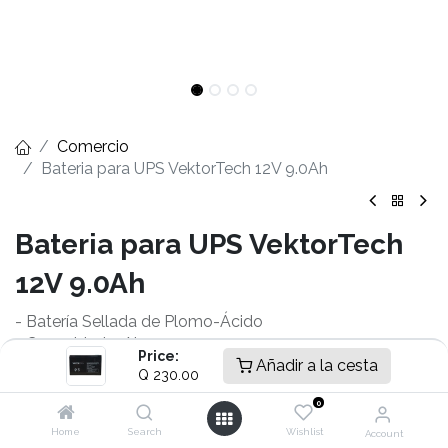
Comercio
Bateria para UPS VektorTech 12V 9.0Ah
Bateria para UPS VektorTech
12V 9.0Ah
- Batería Sellada de Plomo-Ácido
- Capacidad: 9Ah
Price:
- Voltaje: 12V
Añadir a la cesta
Q
230.00
- Potencia: 76,7 W a 5 minutos de descarga a 1,6 V por
0
celda
- Dimensiones: 5,94 x 2,55 x 3,71 in
Home
Search
Wishlist
Account