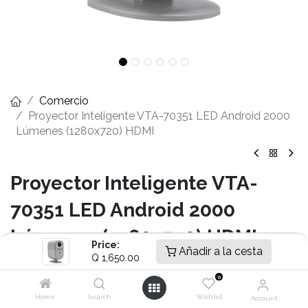
Comercio
Proyector Inteligente VTA-70351 LED Android 2000
Lúmenes (1280x720) HDMI
Proyector Inteligente VTA-
70351 LED Android 2000
Lúmenes (1280x720) HDMI
Price:
Añadir a la cesta
Q
1,650.00
- Proyector LED de 2000 Lúmenes.
- Enfoque eléctrico manual a través del control remoto
0
para lograr la mejor imagen fácilmente.
Home
Search
Wishlist
Account