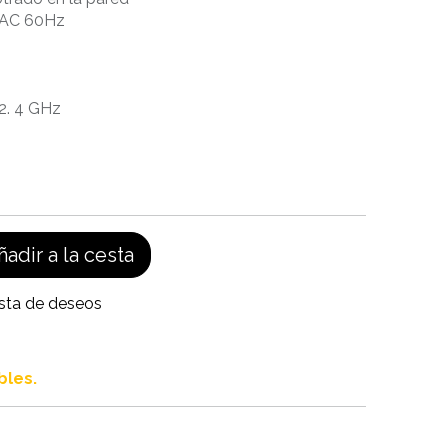
 VAC 60Hz
 2. 4 GHz
adir a la cesta
ista de deseos
bles.