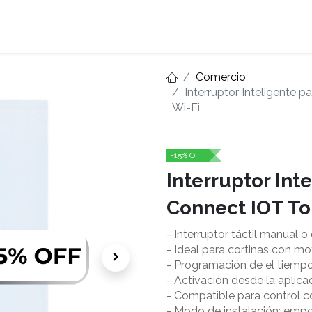
Home
About
Comercio
Interruptor Inteligente
Wi-Fi
-15% OFF
Interruptor Int
Connect IOT T
- Interruptor táctil manual 
- Ideal para cortinas con mo
- Programación de el tiem
- Activación desde la aplic
- Compatible para control c
- Modo de instalación: empo