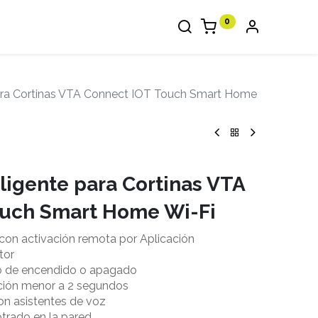
0
 para Cortinas VTA Connect IOT Touch Smart Home
eligente para Cortinas VTA
ouch Smart Home Wi-Fi
o con activación remota por Aplicación
tor
po de encendido o apagado
ación menor a 2 segundos
on asistentes de voz
trado en la pared