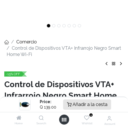
Comercio
Control de Dispositivos VTA+ Infrarrojo Negro Smart
Home Wi-Fi
-15% OFF
Control de Dispositivos VTA+
Infrarrojo Negro Smart Home
Price:
Añadir a la cesta
Wi-Fi
Q
139.00
0
- Controlador universal de dispositivos infrarrojos
- Controle desde el celular el aire acondicionado, TV,
Home
Search
Wishlist
Account