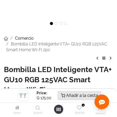
Comercio
Bombilla LED Inteligente VTA+ GU10 RGB 125VAC
Smart Home Wi-Fi 2pc
Bombilla LED Inteligente VTA+
GU10 RGB 125VAC Smart
Home Wi-Fi 2pc
Price:
Añadir a la cesta
Q
175.00
- Automatice y controle su iluminación de forma remota
- Potencia: 5W
0
- Color de luz Cálida: 2700K
Home
Search
Wishlist
Account