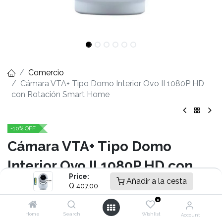
Comercio
Cámara VTA+ Tipo Domo Interior Ovo II 1080P HD
con Rotación Smart Home
-10% OFF
Cámara VTA+ Tipo Domo
Interior Ovo II 1080P HD con
Price:
Añadir a la cesta
Rotación Smart Home
Q
407.00
0
- Cámara de 3MP Resolución 2K
- Función Modo Privacidad
Home
Search
Wishlist
Account