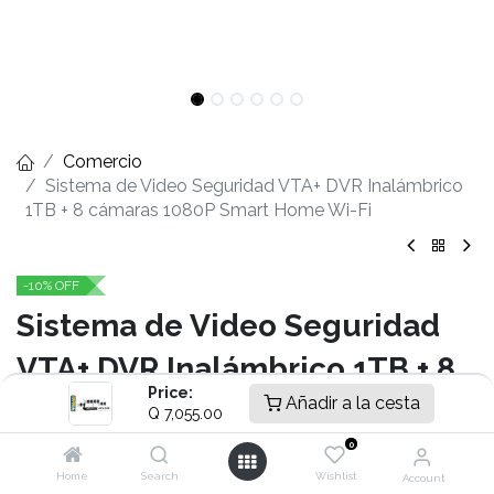
Comercio
Sistema de Video Seguridad VTA+ DVR Inalámbrico
1TB + 8 cámaras 1080P Smart Home Wi-Fi
-10% OFF
Sistema de Video Seguridad
VTA+ DVR Inalámbrico 1TB + 8
Price:
Añadir a la cesta
cámaras 1080P Smart Home
Q
7,055.00
Wi-Fi
0
Home
Search
Wishlist
Account