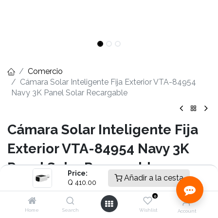
Comercio
Cámara Solar Inteligente Fija Exterior VTA-84954
Navy 3K Panel Solar Recargable
Cámara Solar Inteligente Fija
Exterior VTA-84954 Navy 3K
Panel Solar Recargable
Price:
Añadir a la cesta
Q
410.00
-Panel solar integrado para carga continua
-Cámara fija exterior con resolución 3K
0
-Detección inteligente de movimiento PIR
Home
Search
Wishlist
Account