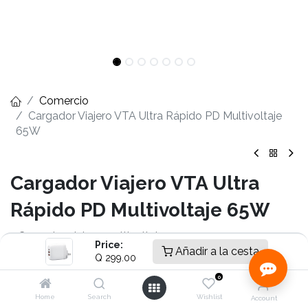
Comercio
Cargador Viajero VTA Ultra Rápido PD Multivoltaje
65W
Cargador Viajero VTA Ultra
Rápido PD Multivoltaje 65W
- Cargador viajero multivoltaje
Price:
- Carga ultra rápida PD de 65W
Añadir a la cesta
Q
299.00
- Tensión de entrada 100 ~ 240V
0
- 3 clavijas intercambiables internacionales
- Salida USB-C PD hasta 65W
Home
Search
Wishlist
Account