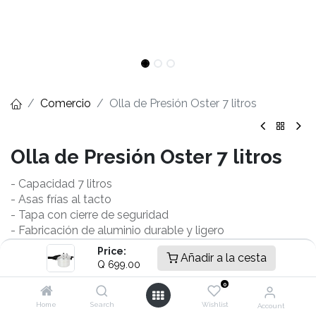
Comercio
Olla de Presión Oster 7 litros
Olla de Presión Oster 7 litros
- Capacidad 7 litros
- Asas frías al tacto
- Tapa con cierre de seguridad
- Fabricación de aluminio durable y ligero
- Doble asa para un manejo más cómodo
Price:
Añadir a la cesta
- Filtro integrado para retener partículas de alimentos
Q
699.00
Garantía :
12
Meses
0
Home
Search
Wishlist
Account
Q
699.00