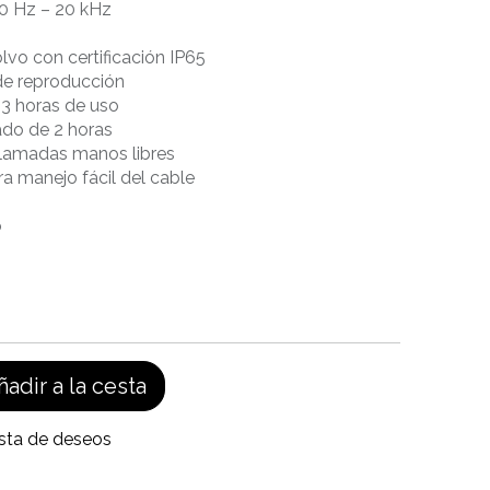
20 Hz – 20 kHz
olvo con certificación IP65
 de reproducción
≈ 3 horas de uso
ado de 2 horas
 llamadas manos libres
ra manejo fácil del cable
o
adir a la cesta
ista de deseos