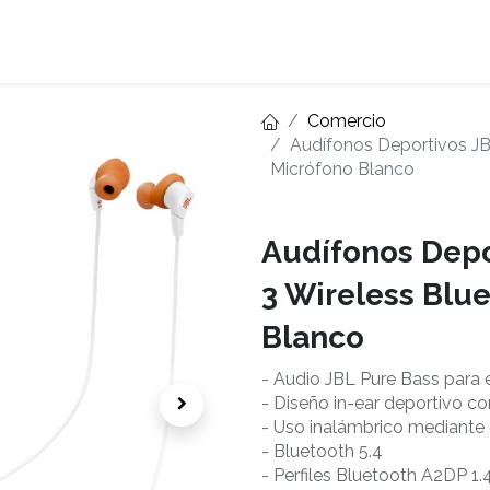
Home
About
Comercio
Audífonos Deportivos JB
Micrófono Blanco
Audífonos Depo
3 Wireless Blu
Blanco
- Audio JBL Pure Bass para
​- Diseño in-ear deportivo c
​- Uso inalámbrico mediante
​- Bluetooth 5.4
​- Perfiles Bluetooth A2DP 1.